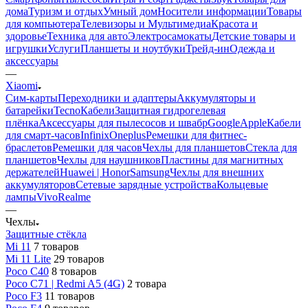
дома
Туризм и отдых
Умный дом
Носители информации
Товары
для компьютера
Телевизоры и Мультимедиа
Красота и
здоровье
Техника для авто
Электросамокаты
Детские товары и
игрушки
Услуги
Планшеты и ноутбуки
Трейд-ин
Одежда и
аксессуары
—
Xiaomi
Сим-карты
Переходники и адаптеры
Аккумуляторы и
батарейки
Tecno
Кабели
Защитная гидрогелевая
плёнка
Аксессуары для пылесосов и швабр
Google
Apple
Кабели
для смарт-часов
Infinix
Oneplus
Ремешки для фитнес-
браслетов
Ремешки для часов
Чехлы для планшетов
Стекла для
планшетов
Чехлы для наушников
Пластины для магнитных
держателей
Huawei | Honor
Samsung
Чехлы для внешних
аккумуляторов
Сетевые зарядные устройства
Кольцевые
лампы
Vivo
Realme
—
Чехлы
Защитные стёкла
Mi 11
7 товаров
Mi 11 Lite
29 товаров
Poco C40
8 товаров
Poco C71 | Redmi A5 (4G)
2 товара
Poco F3
11 товаров