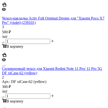
Чехол-накладка Activ Full Original Design для "Xiaomi Poco X7
Pro" (violet) (239101)
3
500
₽
/шт
В корзину
Силиконовый чехол для Xiaomi Redmi Note 11 Pro/ 11 Pro 5G
DF xiCase-62 (yellow)
2
Арт.: DF xiCase-62 (yellow)
300
₽
/шт
В корзину