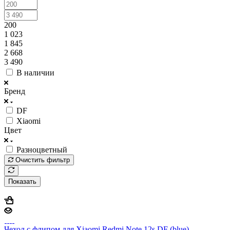
200
1 023
1 845
2 668
3 490
В наличии
Бренд
DF
Xiaomi
Цвет
Разноцветный
Очистить фильтр
Показать
Чехол с флипом для Xiaomi Redmi Note 12s DF (blue)