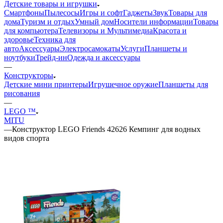
Детские товары и игрушки
Смартфоны
Пылесосы
Игры и софт
Гаджеты
Звук
Товары для
дома
Туризм и отдых
Умный дом
Носители информации
Товары
для компьютера
Телевизоры и Мультимедиа
Красота и
здоровье
Техника для
авто
Аксессуары
Электросамокаты
Услуги
Планшеты и
ноутбуки
Трейд-ин
Одежда и аксессуары
—
Конструкторы
Детские мини принтеры
Игрушечное оружие
Планшеты для
рисования
—
LEGO ™
MITU
—
Конструктор LEGO Friends 42626 Кемпинг для водных
видов спорта