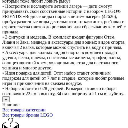
который тоже любит ловить рыбу!
• Постройте и исследуйте летний лагерь — дети смогут
придумывать свои собственные истории с набором LEGO®
FRIENDS «Водные виды спорта в летнем лагере» (42626),
пробуя различные виды деятельности: от каякинга, рыбалки и
строительства плотов до рисования или сбрасывания камней с
причала.
• 3 фигурки и медведь. В комплект входят фигурки Отэм,
Лианн и Зака, медведь и аксессуары для водных видов спорта,
включая 2 каяка, которые можно спустить на воду с причала.
• Аксессуары для водных видов спорта: в комплект входят
удочки, весла, шлемы, спасательные жилеты, трофеи, ласты,
солнцезащитный крем, холодильник, стол для настольного
тенниса и многое другое.
• Идея подарка для детей. Этот набор станет отличным
подарком для детей от 7 лет и старше, которые любят ролевые
игры и приключения на свежем воздухе.
• Набор состоит из 628 деталей. Размеры готового набора
составляют 22 см в высоту, 34 см в ширину и 21 см в глубину.
Наличие
Все товары категории
Все товары бренда LEGO