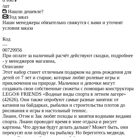
6 990
₽
/шт
Нашли дешевле?
Под заказ
Наши менеджеры обязательно свяжутся с вами и уточнят
условия заказа
Код
—
00729956
При оплате за наличный расчёт действуют скидки, подробнее
- у менеджеров магазина,
Описание
Этот набор станет отличным подарком на день рождения для
детей от 7 лет и старше, которые любят ролевые игры и
приключения на природе. Мальчики и девочки могут
создавать свои собственные сюжеты с помощью конструктора
LEGO® FRIENDS «Водные виды спорта в летнем лагере»
(42626). Они также опробуют самые разные занятия: от
катания на байдарках, рыбалки и строительства плотов до
рисования и игры в настольный теннис.
Лианн, Отэм и Зак любят походы и занятия водными видами
спорта. Лианн проводит время в зоне отдыха и рисует
картины. Что друзья будут делать дальше? Может быть, они
перекусят или пойдут на рыбалку. Но берегитесь медведя,