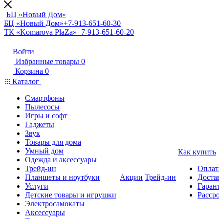
БЦ «Новый Дом»
БЦ «Новый Дом»
+7-913-651-60-30
ТК «Komarova PlaZa»
+7-913-651-60-20
Войти
Избранные товары
0
Корзина
0
Каталог
Смартфоны
Пылесосы
Игры и софт
Гаджеты
Звук
Товары для дома
Умный дом
Как купить
Одежда и аксессуары
Трейд-ин
Оплат
Планшеты и ноутбуки
Акции
Трейд-ин
Доста
Услуги
Гарант
Детские товары и игрушки
Расср
Электросамокаты
Аксессуары