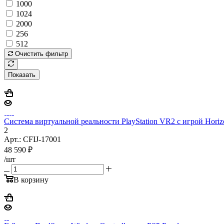
1000
1024
2000
256
512
Очистить фильтр
Показать
Система виртуальной реальности PlayStation VR2 с игрой Horizon
2
Арт.: CFIJ-17001
48 590
₽
/шт
В корзину