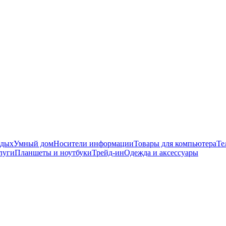
тдых
Умный дом
Носители информации
Товары для компьютера
Те
луги
Планшеты и ноутбуки
Трейд-ин
Одежда и аксессуары