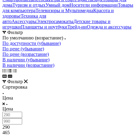
дома
Туризм и отдых
Умный дом
Носители информации
Товары
для компьютера
Телевизоры и Мультимедиа
Красота и
здоровье
Техника для
авто
Аксессуары
Электросамокаты
Детские товары и
игрушки
Планшеты и ноутбуки
Трейд-ин
Одежда и аксессуары
Фильтр
По умолчанию (возрастание)
По доступности (убывание)
По цене (убывание)
По цене (возрастание)
В наличии (убывание)
В наличии (возрастание)
Фильтр
Сортировка
Цена
Цена
290
465