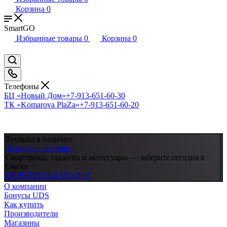
Корзина
0
SmartGO
Избранные товары
0
Корзина
0
Телефоны
БЦ «Новый Дом»
+7-913-651-60-30
ТК «Komarova PlaZa»
+7-913-651-60-20
Техника в наличии
Техника в наличии
Смартфоны, гаджеты и аксессуары — заберите сегодня в
Омске
ПЕРЕЙТИ В КАТАЛОГ
О компании
Бонусы UDS
Как купить
Производители
Магазины