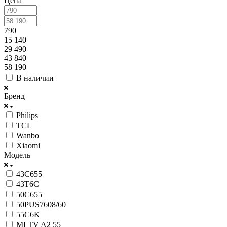
Цена
790
15 140
29 490
43 840
58 190
В наличии
Бренд
Philips
TCL
Wanbo
Xiaomi
Модель
43C655
43T6C
50C655
50PUS7608/60
55C6K
MI TV A2 55