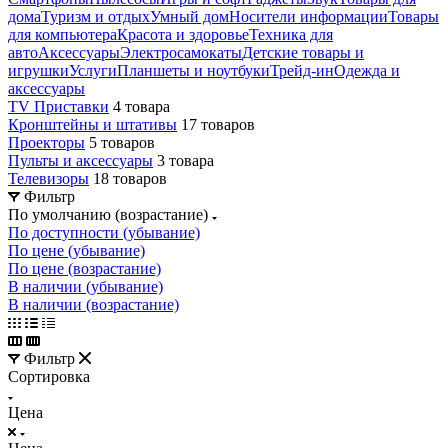
дома
Туризм и отдых
Умный дом
Носители информации
Товары
для компьютера
Красота и здоровье
Техника для
авто
Аксессуары
Электросамокаты
Детские товары и
игрушки
Услуги
Планшеты и ноутбуки
Трейд-ин
Одежда и
аксессуары
TV Приставки
4 товара
Кронштейны и штативы
17 товаров
Проекторы
5 товаров
Пульты и аксессуары
3 товара
Телевизоры
18 товаров
Фильтр
По умолчанию (возрастание)
По доступности (убывание)
По цене (убывание)
По цене (возрастание)
В наличии (убывание)
В наличии (возрастание)
Фильтр
Сортировка
Цена