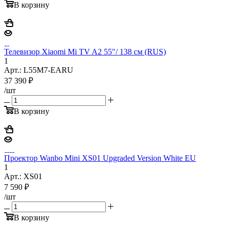
В корзину
Телевизор Xiaomi Mi TV A2 55"/ 138 см (RUS)
1
Арт.: L55M7-EARU
37 390
₽
/шт
В корзину
Проектор Wanbo Mini XS01 Upgraded Version White EU
1
Арт.: XS01
7 590
₽
/шт
В корзину