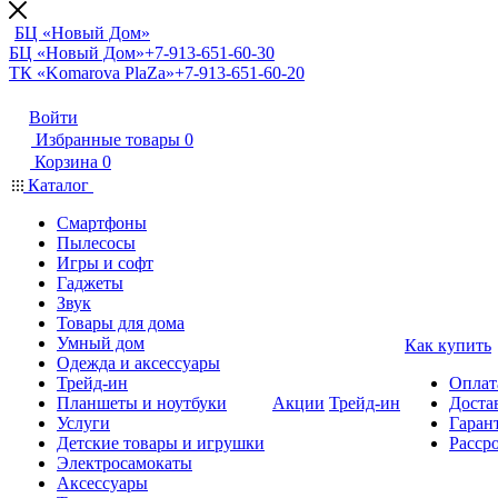
БЦ «Новый Дом»
БЦ «Новый Дом»
+7-913-651-60-30
ТК «Komarova PlaZa»
+7-913-651-60-20
Войти
Избранные товары
0
Корзина
0
Каталог
Смартфоны
Пылесосы
Игры и софт
Гаджеты
Звук
Товары для дома
Умный дом
Как купить
Одежда и аксессуары
Трейд-ин
Оплат
Планшеты и ноутбуки
Акции
Трейд-ин
Доста
Услуги
Гарант
Детские товары и игрушки
Расср
Электросамокаты
Аксессуары