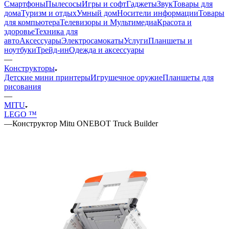
Смартфоны
Пылесосы
Игры и софт
Гаджеты
Звук
Товары для
дома
Туризм и отдых
Умный дом
Носители информации
Товары
для компьютера
Телевизоры и Мультимедиа
Красота и
здоровье
Техника для
авто
Аксессуары
Электросамокаты
Услуги
Планшеты и
ноутбуки
Трейд-ин
Одежда и аксессуары
—
Конструкторы
Детские мини принтеры
Игрушечное оружие
Планшеты для
рисования
—
MITU
LEGO ™
—
Конструктор Mitu ONEBOT Truck Builder