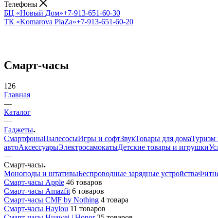
Телефоны
БЦ «Новый Дом»
+7-913-651-60-30
ТК «Komarova PlaZa»
+7-913-651-60-20
Смарт-часы
126
Главная
—
Каталог
—
Гаджеты
Смартфоны
Пылесосы
Игры и софт
Звук
Товары для дома
Туризм 
авто
Аксессуары
Электросамокаты
Детские товары и игрушки
Ус
—
Смарт-часы
Моноподы и штативы
Беспроводные зарядные устройства
Фитне
Смарт-часы Apple
46 товаров
Смарт-часы Amazfit
6 товаров
Смарт-часы CMF by Nothing
4 товара
Смарт-часы Haylou
11 товаров
Смарт-часы Huawei | Honor
25 товаров