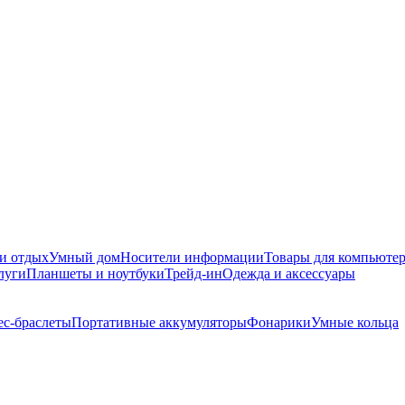
и отдых
Умный дом
Носители информации
Товары для компьюте
луги
Планшеты и ноутбуки
Трейд-ин
Одежда и аксессуары
с-браслеты
Портативные аккумуляторы
Фонарики
Умные кольца