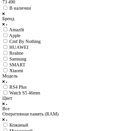
73 490
В наличии
Бренд
Amazfit
Apple
Cmf By Nothing
HUAWEI
Realme
Samsung
SMART
Xiaomi
Модель
RS4 Plus
Watch S5 46mm
Цвет
Все
Оперативная память (RAM)
Кожаный
Миланский