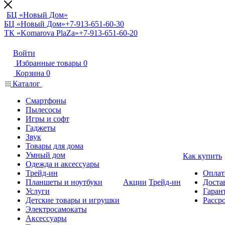
БЦ «Новый Дом»
БЦ «Новый Дом»
+7-913-651-60-30
ТК «Komarova PlaZa»
+7-913-651-60-20
Войти
Избранные товары
0
Корзина
0
Каталог
Смартфоны
Пылесосы
Игры и софт
Гаджеты
Звук
Товары для дома
Умный дом
Как купить
Одежда и аксессуары
Трейд-ин
Оплат
Планшеты и ноутбуки
Акции
Трейд-ин
Доста
Услуги
Гарант
Детские товары и игрушки
Расср
Электросамокаты
Аксессуары