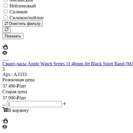
Нейлоновый
Силикон
Силикон/нейлон
Очистить фильтр
Показать
Смарт-часы Apple Watch Series 11 46mm Jet Black Sport Band (M/
3
Арт.: A3333
Розничная цена
37 490
₽
/шт
Старая цена
37 990
₽
/шт
В корзину