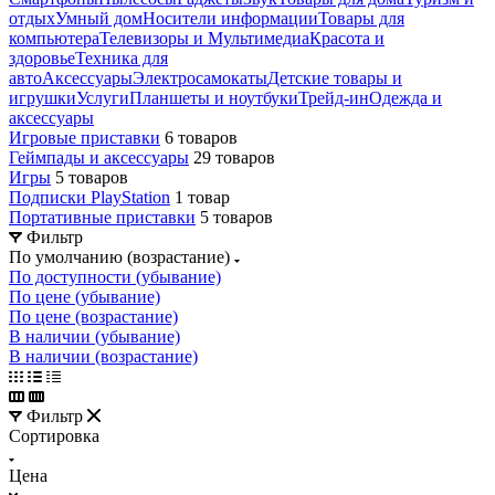
отдых
Умный дом
Носители информации
Товары для
компьютера
Телевизоры и Мультимедиа
Красота и
здоровье
Техника для
авто
Аксессуары
Электросамокаты
Детские товары и
игрушки
Услуги
Планшеты и ноутбуки
Трейд-ин
Одежда и
аксессуары
Игровые приставки
6 товаров
Геймпады и аксессуары
29 товаров
Игры
5 товаров
Подписки PlayStation
1 товар
Портативные приставки
5 товаров
Фильтр
По умолчанию (возрастание)
По доступности (убывание)
По цене (убывание)
По цене (возрастание)
В наличии (убывание)
В наличии (возрастание)
Фильтр
Сортировка
Цена