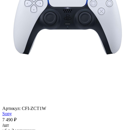
Артикул:
CFI-ZCT1W
Sony
7 490
₽
/шт