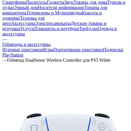
Смартфоны
Пылесосы
Гаджеты
Звук
Товары для дома
Туризм и
отдых
Умный дом
Носители информации
Товары для
компьютера
Телевизоры и Мультимедиа
Красота и
здоровье
Техника для
авто
Аксессуары
Электросамокаты
Детские товары и
игрушки
Услуги
Планшеты и ноутбуки
Трейд-ин
Одежда и
аксессуары
—
Геймпады и аксессуары
Игровые приставки
Игры
Портативные приставки
Подписки
PlayStation
—
Геймпад DualSense Wireless Controller для PS5 White