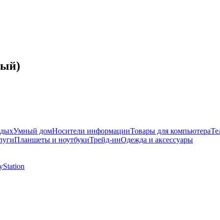
вый)
тдых
Умный дом
Носители информации
Товары для компьютера
Те
луги
Планшеты и ноутбуки
Трейд-ин
Одежда и аксессуары
Station