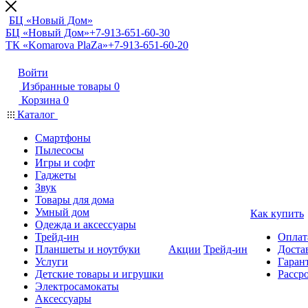
БЦ «Новый Дом»
БЦ «Новый Дом»
+7-913-651-60-30
ТК «Komarova PlaZa»
+7-913-651-60-20
Войти
Избранные товары
0
Корзина
0
Каталог
Смартфоны
Пылесосы
Игры и софт
Гаджеты
Звук
Товары для дома
Умный дом
Как купить
Одежда и аксессуары
Трейд-ин
Оплат
Планшеты и ноутбуки
Акции
Трейд-ин
Доста
Услуги
Гарант
Детские товары и игрушки
Расср
Электросамокаты
Аксессуары