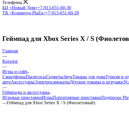
Телефоны
БЦ «Новый Дом»
+7-913-651-60-30
ТК «Komarova PlaZa»
+7-913-651-60-20
Геймпад для Xbox Series X / S (Фиолето
Главная
—
Каталог
—
Игры и софт
Смартфоны
Пылесосы
Гаджеты
Звук
Товары для дома
Туризм и о
авто
Аксессуары
Электросамокаты
Детские товары и игрушки
Ус
—
Геймпады и аксессуары
Игровые приставки
Игры
Портативные приставки
Подписки Play
—
Геймпад для Xbox Series X / S (Фиолетовый)