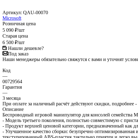
Артикул:
QAU-00070
Microsoft
Розничная цена
5 090
₽
/шт
Старая цена
6 500
₽
/шт
Нашли дешевле?
Под заказ
Наши менеджеры обязательно свяжутся с вами и уточнят услови
Код
—
00729564
Гарантия
—
3 месяца
При оплате за наличный расчёт действуют скидки, подробнее -
Описание
Беспроводный игровой манипулятор для консолей семейства M
- Модель третьего поколения, полностью совместимую с прист
- Продукт верхней ценовой категории, предназначенный как дл
- Улучшенное качество сборки: безупречно оптимизированная 
текстурированный ABS-пластик тактильно приятен и легко вы