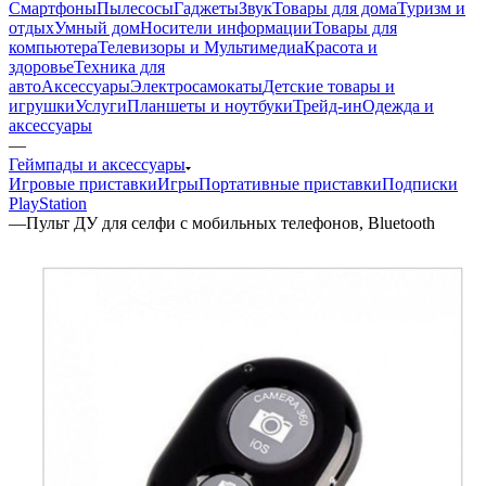
Смартфоны
Пылесосы
Гаджеты
Звук
Товары для дома
Туризм и
отдых
Умный дом
Носители информации
Товары для
компьютера
Телевизоры и Мультимедиа
Красота и
здоровье
Техника для
авто
Аксессуары
Электросамокаты
Детские товары и
игрушки
Услуги
Планшеты и ноутбуки
Трейд-ин
Одежда и
аксессуары
—
Геймпады и аксессуары
Игровые приставки
Игры
Портативные приставки
Подписки
PlayStation
—
Пульт ДУ для селфи с мобильных телефонов, Bluetooth