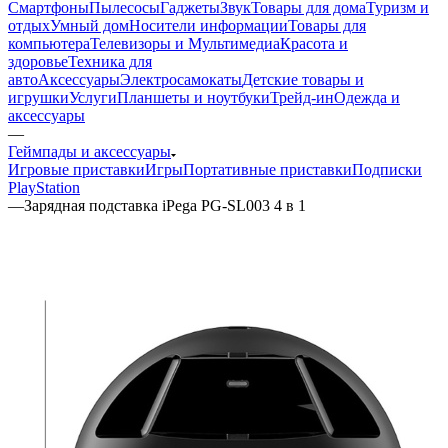
Смартфоны
Пылесосы
Гаджеты
Звук
Товары для дома
Туризм и
отдых
Умный дом
Носители информации
Товары для
компьютера
Телевизоры и Мультимедиа
Красота и
здоровье
Техника для
авто
Аксессуары
Электросамокаты
Детские товары и
игрушки
Услуги
Планшеты и ноутбуки
Трейд-ин
Одежда и
аксессуары
—
Геймпады и аксессуары
Игровые приставки
Игры
Портативные приставки
Подписки
PlayStation
—
Зарядная подставка iPega PG-SL003 4 в 1