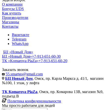
О компании
Бонусы UDS
Как купить
Производители
Магазины
Контакты
Вконтакте
Telegram
WhatsApp
БЦ «Новый Дом»
БЦ «Новый Дом»
+7-913-651-60-30
ТК «Komarova PlaZa»
+7-913-651-60-20
Заказать звонок
55.smartgo@gmail.com
БЦ Новый Дом
, Омск, пр. Карла Маркса д. 41/1, магазин
№100, 1 этаж, у лифта
ТК Komarova PlaZa
, Омск, пр. Комарова 13В, магазин №9,
подъезд В
Политика конфиденциальности
Мы просто работаем для людей