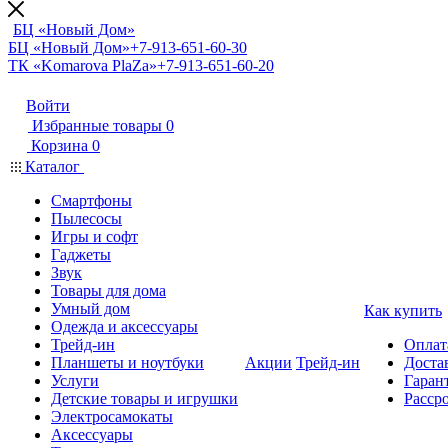
БЦ «Новый Дом»
БЦ «Новый Дом»
+7-913-651-60-30
ТК «Komarova PlaZa»
+7-913-651-60-20
Войти
Избранные товары
0
Корзина
0
Каталог
Смартфоны
Пылесосы
Игры и софт
Гаджеты
Звук
Товары для дома
Умный дом
Как купить
Одежда и аксессуары
Трейд-ин
Оплат
Планшеты и ноутбуки
Акции
Трейд-ин
Доста
Услуги
Гарант
Детские товары и игрушки
Расср
Электросамокаты
Аксессуары