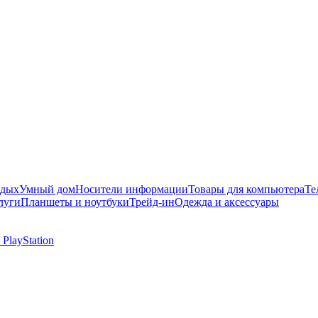
тдых
Умный дом
Носители информации
Товары для компьютера
Те
луги
Планшеты и ноутбуки
Трейд-ин
Одежда и аксессуары
PlayStation