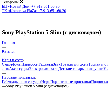
Телефоны
БЦ «Новый Дом»
+7-913-651-60-30
ТК «Komarova PlaZa»
+7-913-651-60-20
Sony PlayStation 5 Slim (с дисководом)
Главная
—
Каталог
—
Игры и софт
Смартфоны
Пылесосы
Гаджеты
Звук
Товары для дома
Туризм и о
авто
Аксессуары
Электросамокаты
Детские товары и игрушки
Ус
—
Игровые приставки
Геймпады и аксессуары
Игры
Портативные приставки
Подписки 
—
Sony PlayStation 5 Slim (с дисководом)