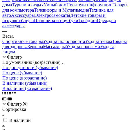
дома
Туризм и отдых
Умный дом
Носители информации
Товары
для компьютера
Телевизоры и Мультимедиа
Техника для
авто
Аксессуары
Электросамокаты
Детские товары и
игрушки
Услуги
Планшеты и ноутбуки
Трейд-ин
Одежда и
аксессуары
—
Весы
Спортивные товары
Уход за полостью рта
Уход за телом
Товары
для здоровья
Зеркала
Массажеры
Уход за волосами
Уход за
лицом
Фильтр
По умолчанию (возрастание)
По доступности (убывание)
По цене (убывание)
По цене (возрастание)
В наличии (убывание)
В наличии (возрастание)
Фильтр
Сортировка
В наличии