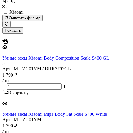
Бренд
Xiaomi
Очистить фильтр
Показать
Умные весы Xiaomi Body Composition Scale S400 GL
5
Арт.: MJTZC01YM / BHR7793GL
1 790
₽
/шт
В корзину
Умные весы Xiaomi Mijia Body Fat Scale S400 White
Арт.: MJTZC01YM
1 790
₽
/шт