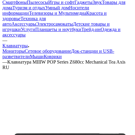
Смартфоны
Пылесосы
Игры и софт
Гаджеты
Звук
Товары для
дома
Туризм и отдых
Умный дом
Носители
информации
Телевизоры и Мультимедиа
Красота и
здоровье
Техника для
авто
Аксессуары
Электросамокаты
Детские товары и
игрушки
Услуги
Планшеты и ноутбуки
Трейд-ин
Одежда и
аксессуары
—
Клавиатуры
Мониторы
Сетевое оборудование
Док-станции и USB-
разветвители
Мыши
Коврики
—
Клавиатура MIIIW POP Series Z680cc Mechanical Tea Axis
RU