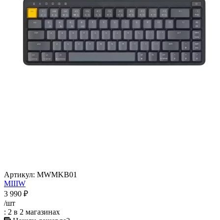
Артикул:
MWMKB01
MIIIW
3 990
₽
/шт
: 2
в 2 магазинах