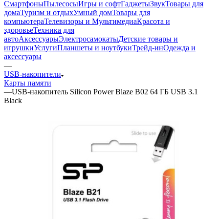
Смартфоны
Пылесосы
Игры и софт
Гаджеты
Звук
Товары для
дома
Туризм и отдых
Умный дом
Товары для
компьютера
Телевизоры и Мультимедиа
Красота и
здоровье
Техника для
авто
Аксессуары
Электросамокаты
Детские товары и
игрушки
Услуги
Планшеты и ноутбуки
Трейд-ин
Одежда и
аксессуары
—
USB-накопители
Карты памяти
—
USB-накопитель Silicon Power Blaze B02 64 ГБ USB 3.1
Black