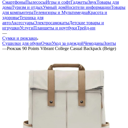
Смартфоны
Пылесосы
Игры и софт
Гаджеты
Звук
Товары для
дома
Туризм и отдых
Умный дом
Носители информации
Товары
для компьютера
Телевизоры и Мультимедиа
Красота и
здоровье
Техника для
авто
Аксессуары
Электросамокаты
Детские товары и
игрушки
Услуги
Планшеты и ноутбуки
Трейд-ин
—
Сумки и рюкзаки
Сушилки для обуви
Очки
Уход за одеждой
Чемоданы
Зонты
—
Рюкзак 90 Points Vibrant College Casual Backpack (Beige)