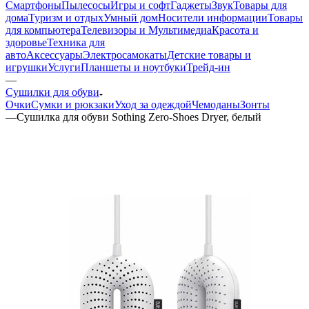
Смартфоны
Пылесосы
Игры и софт
Гаджеты
Звук
Товары для
дома
Туризм и отдых
Умный дом
Носители информации
Товары
для компьютера
Телевизоры и Мультимедиа
Красота и
здоровье
Техника для
авто
Аксессуары
Электросамокаты
Детские товары и
игрушки
Услуги
Планшеты и ноутбуки
Трейд-ин
—
Сушилки для обуви
Очки
Сумки и рюкзаки
Уход за одеждой
Чемоданы
Зонты
—
Сушилка для обуви Sothing Zero-Shoes Dryer, белый