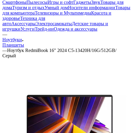
Смартфоны
Пылесосы
Игры и софт
Гаджеты
Звук
Товары для
дома
Туризм и отдых
Умный дом
Носители информации
Товары
для компьютера
Телевизоры и Мультимедиа
Красота и
здоровье
Техника для
авто
Аксессуары
Электросамокаты
Детские товары и
игрушки
Услуги
Трейд-ин
Одежда и аксессуары
—
Ноутбуки
Планшеты
—
Ноутбук RedmiBook 16" 2024 C5-13420H/16G/512GB/
Серый