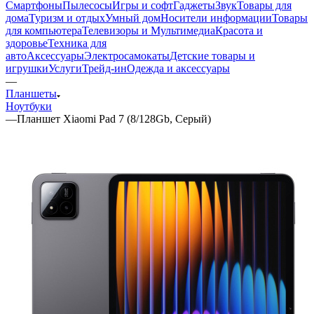
Смартфоны
Пылесосы
Игры и софт
Гаджеты
Звук
Товары для
дома
Туризм и отдых
Умный дом
Носители информации
Товары
для компьютера
Телевизоры и Мультимедиа
Красота и
здоровье
Техника для
авто
Аксессуары
Электросамокаты
Детские товары и
игрушки
Услуги
Трейд-ин
Одежда и аксессуары
—
Планшеты
Ноутбуки
—
Планшет Xiaomi Pad 7 (8/128Gb, Серый)