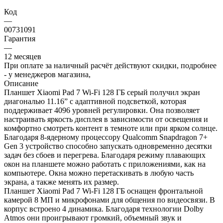
Код
—
00731091
Гарантия
—
12 месяцев
При оплате за наличный расчёт действуют скидки, подробнее
- у менеджеров магазина,
Описание
Планшет Xiaomi Pad 7 Wi-Fi 128 ГБ серый получил экран
диагональю 11.16” с адаптивной подсветкой, которая
поддерживает 4096 уровней регулировки. Она позволяет
настраивать яркость дисплея в зависимости от освещения и
комфортно смотреть контент в темноте или при ярком солнце.
Благодаря 8-ядерному процессору Qualcomm Snapdragon 7+
Gen 3 устройство способно запускать одновременно десятки
задач без сбоев и перегрева. Благодаря режиму плавающих
окон на планшете можно работать с приложениями, как на
компьютере. Окна можно перетаскивать в любую часть
экрана, а также менять их размер.
Планшет Xiaomi Pad 7 Wi-Fi 128 ГБ оснащен фронтальной
камерой 8 МП и микрофонами для общения по видеосвязи. В
корпус встроено 4 динамика. Благодаря технологии Dolby
Atmos они проигрывают громкий, объемный звук и