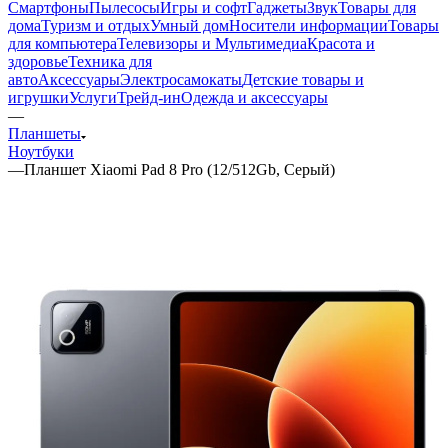
Смартфоны
Пылесосы
Игры и софт
Гаджеты
Звук
Товары для
дома
Туризм и отдых
Умный дом
Носители информации
Товары
для компьютера
Телевизоры и Мультимедиа
Красота и
здоровье
Техника для
авто
Аксессуары
Электросамокаты
Детские товары и
игрушки
Услуги
Трейд-ин
Одежда и аксессуары
—
Планшеты
Ноутбуки
—
Планшет Xiaomi Pad 8 Pro (12/512Gb, Серый)