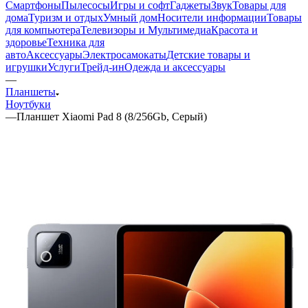
Смартфоны
Пылесосы
Игры и софт
Гаджеты
Звук
Товары для
дома
Туризм и отдых
Умный дом
Носители информации
Товары
для компьютера
Телевизоры и Мультимедиа
Красота и
здоровье
Техника для
авто
Аксессуары
Электросамокаты
Детские товары и
игрушки
Услуги
Трейд-ин
Одежда и аксессуары
—
Планшеты
Ноутбуки
—
Планшет Xiaomi Pad 8 (8/256Gb, Серый)