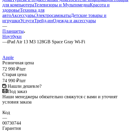
для компьютера
Телевизоры и Мультимедиа
Красота и
здоровье
Техника для
авто
Аксессуары
Электросамокаты
Детские товары и
игрушки
Услуги
Трейд-ин
Одежда и аксессуары
—
Планшеты
Ноутбуки
—
iPad Air 13 M3 128GB Space Gray Wi-Fi
Apple
Розничная цена
72 990
₽
/шт
Старая цена
74 990
₽
/шт
Нашли дешевле?
Под заказ
Наши менеджеры обязательно свяжутся с вами и уточнят
условия заказа
Код
—
00730744
Гарантия