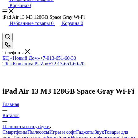
Корзина
0
iPad Air 13 M3 128GB Space Gray Wi-Fi
Избранные товары
0
Корзина
0
Телефоны
БЦ «Новый Дом»
+7-913-651-60-30
ТК «Komarova PlaZa»
+7-913-651-60-20
iPad Air 13 M3 128GB Space Gray Wi-Fi
Главная
—
Каталог
—
Планшеты и ноутбуки
Смартфоны
Пылесосы
Игры и софт
Гаджеты
Звук
Товары для
дома
Туризм и отдых
Умный дом
Носители информации
Товары