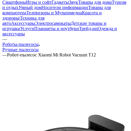
Смартфоны
Игры и софт
Гаджеты
Звук
Товары для дома
Туризм
и отдых
Умный дом
Носители информации
Товары для
компьютера
Телевизоры и Мультимедиа
Красота и
здоровье
Техника для
авто
Аксессуары
Электросамокаты
Детские товары и
игрушки
Услуги
Планшеты и ноутбуки
Трейд-ин
Одежда и
аксессуары
—
Роботы-пылесосы
Ручные пылесосы
—
Робот-пылесос Xiaomi Mi Robot Vacuum T12