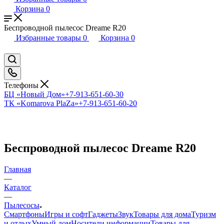
Корзина
0
Беспроводной пылесос Dreame R20
Избранные товары
0
Корзина
0
Телефоны
БЦ «Новый Дом»
+7-913-651-60-30
ТК «Komarova PlaZa»
+7-913-651-60-20
Беспроводной пылесос Dreame R20
Главная
—
Каталог
—
Пылесосы
Смартфоны
Игры и софт
Гаджеты
Звук
Товары для дома
Туризм
и отдых
Умный дом
Носители информации
Товары для