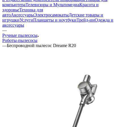
компьютера
Телевизоры и Мультимедиа
Красота и
здоровье
Техника для
авто
Аксессуары
Электросамокаты
Детские товары и
игрушки
Услуги
Планшеты и ноутбуки
Трейд-ин
Одежда и
аксессуары
—
Ручные пылесосы
Роботы-пылесосы
—
Беспроводной пылесос Dreame R20