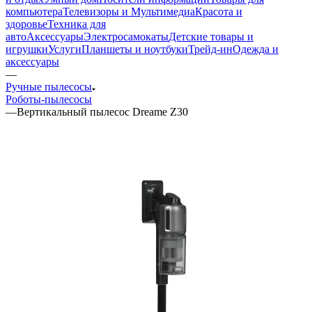
компьютера
Телевизоры и Мультимедиа
Красота и
здоровье
Техника для
авто
Аксессуары
Электросамокаты
Детские товары и
игрушки
Услуги
Планшеты и ноутбуки
Трейд-ин
Одежда и
аксессуары
—
Ручные пылесосы
Роботы-пылесосы
—
Вертикальный пылесос Dreame Z30