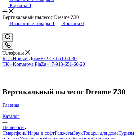
Корзина
0
Вертикальный пылесос Dreame Z30
Избранные товары
0
Корзина
0
Телефоны
БЦ «Новый Дом»
+7-913-651-60-30
ТК «Komarova PlaZa»
+7-913-651-60-20
Вертикальный пылесос Dreame Z30
Главная
—
Каталог
—
Пылесосы
Смартфоны
Игры и софт
Гаджеты
Звук
Товары для дома
Туризм
и отдых
Умный дом
Носители информации
Товары для