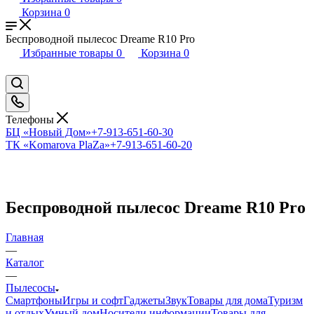
Корзина
0
Беспроводной пылесос Dreame R10 Pro
Избранные товары
0
Корзина
0
Телефоны
БЦ «Новый Дом»
+7-913-651-60-30
ТК «Komarova PlaZa»
+7-913-651-60-20
Беспроводной пылесос Dreame R10 Pro
Главная
—
Каталог
—
Пылесосы
Смартфоны
Игры и софт
Гаджеты
Звук
Товары для дома
Туризм
и отдых
Умный дом
Носители информации
Товары для