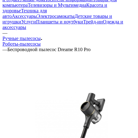
компьютера
Телевизоры и Мультимедиа
Красота и
здоровье
Техника для
авто
Аксессуары
Электросамокаты
Детские товары и
игрушки
Услуги
Планшеты и ноутбуки
Трейд-ин
Одежда и
аксессуары
—
Ручные пылесосы
Роботы-пылесосы
—
Беспроводной пылесос Dreame R10 Pro