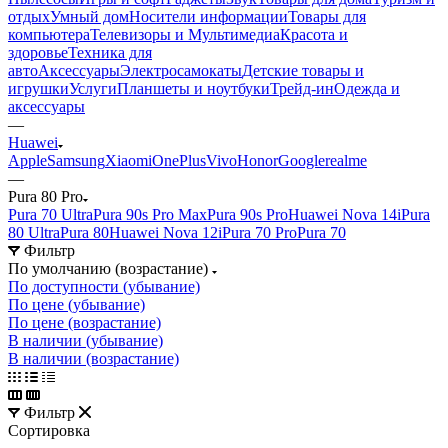
отдых
Умный дом
Носители информации
Товары для
компьютера
Телевизоры и Мультимедиа
Красота и
здоровье
Техника для
авто
Аксессуары
Электросамокаты
Детские товары и
игрушки
Услуги
Планшеты и ноутбуки
Трейд-ин
Одежда и
аксессуары
—
Huawei
Apple
Samsung
Xiaomi
OnePlus
Vivo
Honor
Google
realme
—
Pura 80 Pro
Pura 70 Ultra
Pura 90s Pro Max
Pura 90s Pro
Huawei Nova 14i
Pura
80 Ultra
Pura 80
Huawei Nova 12i
Pura 70 Pro
Pura 70
Фильтр
По умолчанию (возрастание)
По доступности (убывание)
По цене (убывание)
По цене (возрастание)
В наличии (убывание)
В наличии (возрастание)
Фильтр
Сортировка