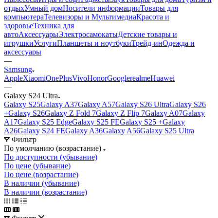
отдых
Умный дом
Носители информации
Товары для
компьютера
Телевизоры и Мультимедиа
Красота и
здоровье
Техника для
авто
Аксессуары
Электросамокаты
Детские товары и
игрушки
Услуги
Планшеты и ноутбуки
Трейд-ин
Одежда и
аксессуары
—
Samsung
Apple
Xiaomi
OnePlus
Vivo
Honor
Google
realme
Huawei
—
Galaxy S24 Ultra
Galaxy S25
Galaxy A37
Galaxy A57
Galaxy S26 Ultra
Galaxy S26
+
Galaxy S26
Galaxy Z Fold 7
Galaxy Z Flip 7
Galaxy A07
Galaxy
A17
Galaxy S25 Edge
Galaxy S25 FE
Galaxy S25 +
Galaxy
A26
Galaxy S24 FE
Galaxy A36
Galaxy A56
Galaxy S25 Ultra
Фильтр
По умолчанию (возрастание)
По доступности (убывание)
По цене (убывание)
По цене (возрастание)
В наличии (убывание)
В наличии (возрастание)