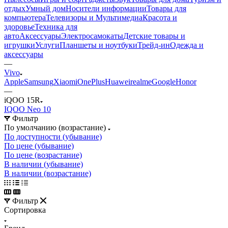
отдых
Умный дом
Носители информации
Товары для
компьютера
Телевизоры и Мультимедиа
Красота и
здоровье
Техника для
авто
Аксессуары
Электросамокаты
Детские товары и
игрушки
Услуги
Планшеты и ноутбуки
Трейд-ин
Одежда и
аксессуары
—
Vivo
Apple
Samsung
Xiaomi
OnePlus
Huawei
realme
Google
Honor
—
iQOO 15R
IQOO Neo 10
Фильтр
По умолчанию (возрастание)
По доступности (убывание)
По цене (убывание)
По цене (возрастание)
В наличии (убывание)
В наличии (возрастание)
Фильтр
Сортировка