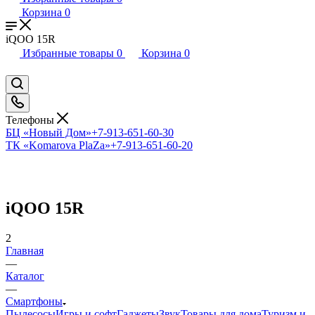
Корзина
0
iQOO 15R
Избранные товары
0
Корзина
0
Телефоны
БЦ «Новый Дом»
+7-913-651-60-30
ТК «Komarova PlaZa»
+7-913-651-60-20
iQOO 15R
2
Главная
—
Каталог
—
Смартфоны
Пылесосы
Игры и софт
Гаджеты
Звук
Товары для дома
Туризм и