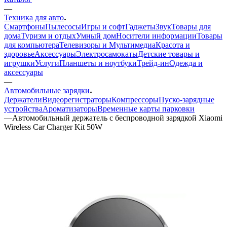
—
Техника для авто
Смартфоны
Пылесосы
Игры и софт
Гаджеты
Звук
Товары для
дома
Туризм и отдых
Умный дом
Носители информации
Товары
для компьютера
Телевизоры и Мультимедиа
Красота и
здоровье
Аксессуары
Электросамокаты
Детские товары и
игрушки
Услуги
Планшеты и ноутбуки
Трейд-ин
Одежда и
аксессуары
—
Автомобильные зарядки
Держатели
Видеорегистраторы
Компрессоры
Пуско-зарядные
устройства
Ароматизаторы
Временные карты парковки
—
Автомобильный держатель с беспроводной зарядкой Xiaomi
Wireless Car Charger Kit 50W