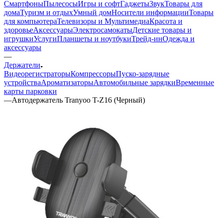
Смартфоны
Пылесосы
Игры и софт
Гаджеты
Звук
Товары для
дома
Туризм и отдых
Умный дом
Носители информации
Товары
для компьютера
Телевизоры и Мультимедиа
Красота и
здоровье
Аксессуары
Электросамокаты
Детские товары и
игрушки
Услуги
Планшеты и ноутбуки
Трейд-ин
Одежда и
аксессуары
—
Держатели
Видеорегистраторы
Компрессоры
Пуско-зарядные
устройства
Ароматизаторы
Автомобильные зарядки
Временные
карты парковки
—
Автодержатель Tranyoo T-Z16 (Черный)