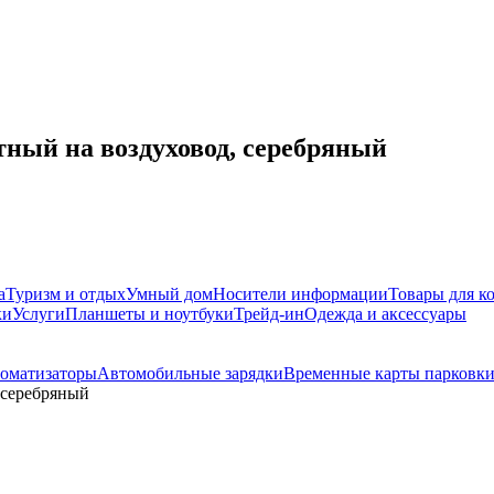
ый на воздуховод, серебряный
а
Туризм и отдых
Умный дом
Носители информации
Товары для к
ки
Услуги
Планшеты и ноутбуки
Трейд-ин
Одежда и аксессуары
оматизаторы
Автомобильные зарядки
Временные карты парковк
 серебряный