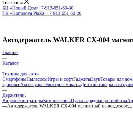
Телефоны
БЦ «Новый Дом»
+7-913-651-60-30
ТК «Komarova PlaZa»
+7-913-651-60-20
Автодержатель WALKER CX-004 магнитн
Главная
—
Каталог
—
Техника для авто
Смартфоны
Пылесосы
Игры и софт
Гаджеты
Звук
Товары для дом
здоровье
Аксессуары
Электросамокаты
Детские товары и игруш
—
Держатели
Видеорегистраторы
Компрессоры
Пуско-зарядные устройства
Ар
—
Автодержатель WALKER CX-004 магнитный на воздуховод,