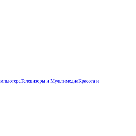
омпьютера
Телевизоры и Мультимедиа
Красота и
и