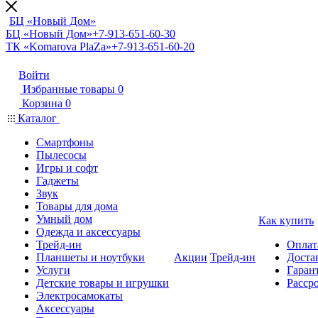
БЦ «Новый Дом»
БЦ «Новый Дом»
+7-913-651-60-30
ТК «Komarova PlaZa»
+7-913-651-60-20
Войти
Избранные товары
0
Корзина
0
Каталог
Смартфоны
Пылесосы
Игры и софт
Гаджеты
Звук
Товары для дома
Умный дом
Как купить
Одежда и аксессуары
Трейд-ин
Оплат
Планшеты и ноутбуки
Акции
Трейд-ин
Доста
Услуги
Гарант
Детские товары и игрушки
Расср
Электросамокаты
Аксессуары