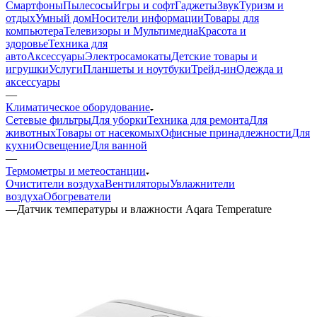
Смартфоны
Пылесосы
Игры и софт
Гаджеты
Звук
Туризм и
отдых
Умный дом
Носители информации
Товары для
компьютера
Телевизоры и Мультимедиа
Красота и
здоровье
Техника для
авто
Аксессуары
Электросамокаты
Детские товары и
игрушки
Услуги
Планшеты и ноутбуки
Трейд-ин
Одежда и
аксессуары
—
Климатическое оборудование
Сетевые фильтры
Для уборки
Техника для ремонта
Для
животных
Товары от насекомых
Офисные принадлежности
Для
кухни
Освещение
Для ванной
—
Термометры и метеостанции
Очистители воздуха
Вентиляторы
Увлажнители
воздуха
Обогреватели
—
Датчик температуры и влажности Aqara Temperature