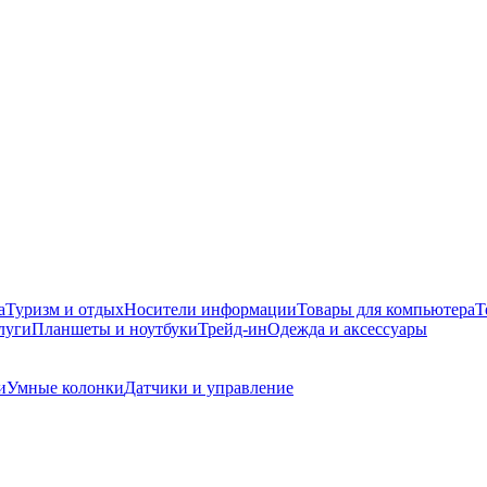
а
Туризм и отдых
Носители информации
Товары для компьютера
Т
луги
Планшеты и ноутбуки
Трейд-ин
Одежда и аксессуары
и
Умные колонки
Датчики и управление