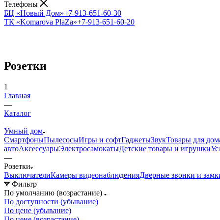
Телефоны
БЦ «Новый Дом»
+7-913-651-60-30
ТК «Komarova PlaZa»
+7-913-651-60-20
Розетки
1
Главная
—
Каталог
—
Умный дом
Смартфоны
Пылесосы
Игры и софт
Гаджеты
Звук
Товары для дом
авто
Аксессуары
Электросамокаты
Детские товары и игрушки
Ус
—
Розетки
Выключатели
Камеры видеонаблюдения
Дверные звонки и замк
Фильтр
По умолчанию (возрастание)
По доступности (убывание)
По цене (убывание)
По цене (возрастание)