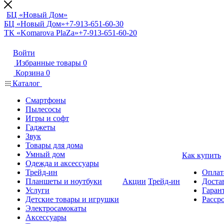
БЦ «Новый Дом»
БЦ «Новый Дом»
+7-913-651-60-30
ТК «Komarova PlaZa»
+7-913-651-60-20
Войти
Избранные товары
0
Корзина
0
Каталог
Смартфоны
Пылесосы
Игры и софт
Гаджеты
Звук
Товары для дома
Умный дом
Как купить
Одежда и аксессуары
Трейд-ин
Оплат
Планшеты и ноутбуки
Акции
Трейд-ин
Доста
Услуги
Гарант
Детские товары и игрушки
Расср
Электросамокаты
Аксессуары