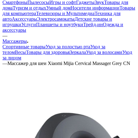
Смартфоны
Пылесосы
Игры и софт
Гаджеты
Звук
Товары для
дома
Туризм и отдых
Умный дом
Носители информации
Товары
для компьютера
Телевизоры и Мультимедиа
Техника для
авто
Аксессуары
Электросамокаты
Детские товары и
игрушки
Услуги
Планшеты и ноутбуки
Трейд-ин
Одежда и
аксессуары
—
Массажеры
Спортивные товары
Уход за полостью рта
Уход за
телом
Весы
Товары для здоровья
Зеркала
Уход за волосами
Уход
за лицом
—
Массажер для шеи Xiaomi Mijia Cervical Massager Grey CN