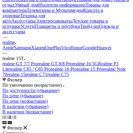
отдых
Умный дом
Носители информации
Товары для
компьютера
Телевизоры и Мультимедиа
Красота и
здоровье
Техника для
авто
Аксессуары
Электросамокаты
Детские товары и
игрушки
Услуги
Планшеты и ноутбуки
Трейд-ин
Одежда и
аксессуары
—
realme
Apple
Samsung
Xiaomi
OnePlus
Vivo
Honor
Google
Huawei
—
realme 15T
realme GT 7/7 Pro
realme GT 8/8 Pro
realme 16 5G
Realme P3
Lite
realme C85 / C85 Pro
realme 16 Pro
realme 15 Pro
realme Note
70
realme 15
realme C71
realme C75
Фильтр
По умолчанию (возрастание)
По доступности (убывание)
По цене (убывание)
По цене (возрастание)
В наличии (убывание)
В наличии (возрастание)
Фильтр