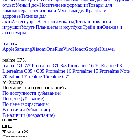
отдых
Умный дом
Носители информации
Товары для
компьютера
Телевизоры и Мультимедиа
Красота и
здоровье
Техника для
авто
Аксессуары
Электросамокаты
Детские товары и
игрушки
Услуги
Планшеты и ноутбуки
Трейд-ин
Одежда и
аксессуары
—
realme
Apple
Samsung
Xiaomi
OnePlus
Vivo
Honor
Google
Huawei
—
realme C75
realme GT 7/7 Pro
realme GT 8/8 Pro
realme 16 5G
Realme P3
Lite
realme C85 / C85 Pro
realme 16 Pro
realme 15 Pro
realme Note
70
realme 15T
realme 15
realme C71
Фильтр
По умолчанию (возрастание)
По доступности (убывание)
По цене (убывание)
По цене (возрастание)
В наличии (убывание)
В наличии (возрастание)
Фильтр