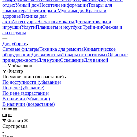
отдых
Умный дом
Носители информации
Товары для
компьютера
Телевизоры и Мультимедиа
Красота и
здоровье
Техника для
авто
Аксессуары
Электросамокаты
Детские товары и
игрушки
Услуги
Планшеты и ноутбуки
Трейд-ин
Одежда и
аксессуары
—
Для уборки
Сетевые фильтры
Техника для ремонта
Климатическое
оборудование
Для животных
Товары от насекомых
Офисные
принадлежности
Для кухни
Освещение
Для ванной
—
Мойка окон
Фильтр
По умолчанию (возрастание)
По доступности (убывание)
По цене (убывание)
По цене (возрастание)
В наличии (убывание)
В наличии (возрастание)
Фильтр
Сортировка