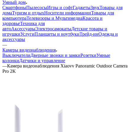
Умный дом
Смартфоны
Пылесосы
Игры и софт
Гаджеты
Звук
Товары для
дома
Туризм и отдых
Носители информации
Товары для
компьютера
Телевизоры и Мультимедиа
Красота и
здоровье
Техника для
авто
Аксессуары
Электросамокаты
Детские товары и
игрушки
Услуги
Планшеты и ноутбуки
Трейд-ин
Одежда и
аксессуары
—
Камеры видеонаблюдения
Выключатели
Дверные звонки и замки
Розетки
Умные
колонки
Датчики и управление
—
Камера видеонаблюдения Xiaovv Panoramic Outdoor Camera
Pro 2K