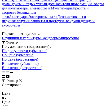
дома
Туризм и отдых
Умный дом
Носители информации
Товары
для компьютера
Телевизоры и Мультимедиа
Красота и
здоровье
Техника для
авто
Аксессуары
Электросамокаты
Детские товары и
игрушки
Услуги
Планшеты и ноутбуки
Трейд-ин
Одежда и
аксессуары
—
Портативная акустика
Наушники и гарнитуры
Саундбары
Микрофоны
Фильтр
По умолчанию (возрастание)
По доступности (убывание)
По цене (убывание)
По цене (возрастание)
В наличии (убывание)
В наличии (возрастание)
Фильтр
Сортировка
Цена
Цена