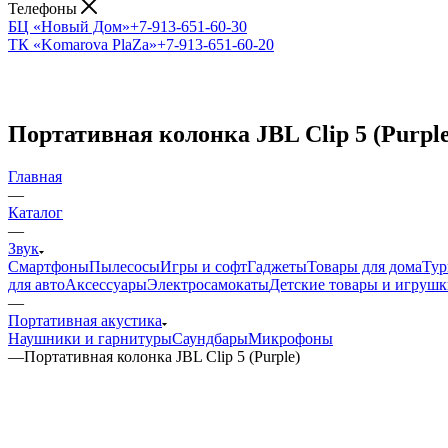
Телефоны
БЦ «Новый Дом»
+7-913-651-60-30
ТК «Komarova PlaZa»
+7-913-651-60-20
Портативная колонка JBL Clip 5 (Purple
Главная
—
Каталог
—
Звук
Смартфоны
Пылесосы
Игры и софт
Гаджеты
Товары для дома
Тур
для авто
Аксессуары
Электросамокаты
Детские товары и игруш
—
Портативная акустика
Наушники и гарнитуры
Саундбары
Микрофоны
—
Портативная колонка JBL Clip 5 (Purple)