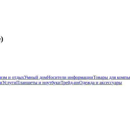
)
изм и отдых
Умный дом
Носители информации
Товары для компь
ки
Услуги
Планшеты и ноутбуки
Трейд-ин
Одежда и аксессуары