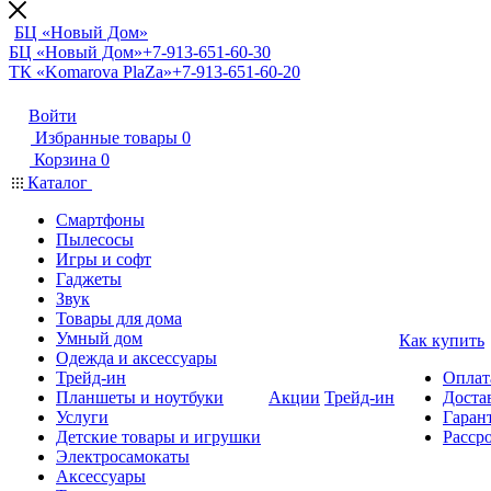
БЦ «Новый Дом»
БЦ «Новый Дом»
+7-913-651-60-30
ТК «Komarova PlaZa»
+7-913-651-60-20
Войти
Избранные товары
0
Корзина
0
Каталог
Смартфоны
Пылесосы
Игры и софт
Гаджеты
Звук
Товары для дома
Умный дом
Как купить
Одежда и аксессуары
Трейд-ин
Оплат
Планшеты и ноутбуки
Акции
Трейд-ин
Доста
Услуги
Гарант
Детские товары и игрушки
Расср
Электросамокаты
Аксессуары