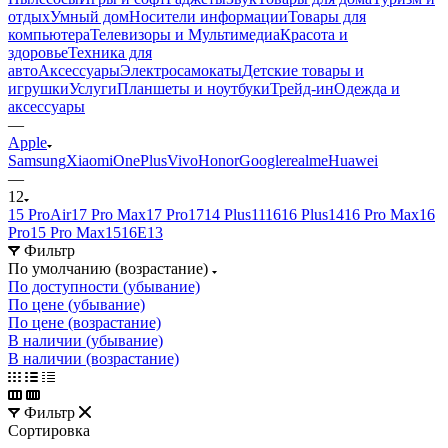
отдых
Умный дом
Носители информации
Товары для
компьютера
Телевизоры и Мультимедиа
Красота и
здоровье
Техника для
авто
Аксессуары
Электросамокаты
Детские товары и
игрушки
Услуги
Планшеты и ноутбуки
Трейд-ин
Одежда и
аксессуары
—
Apple
Samsung
Xiaomi
OnePlus
Vivo
Honor
Google
realme
Huawei
—
12
15 Pro
Air
17 Pro Max
17 Pro
17
14 Plus
11
16
16 Plus
14
16 Pro Max
16
Pro
15 Pro Max
15
16E
13
Фильтр
По умолчанию (возрастание)
По доступности (убывание)
По цене (убывание)
По цене (возрастание)
В наличии (убывание)
В наличии (возрастание)
Фильтр
Сортировка