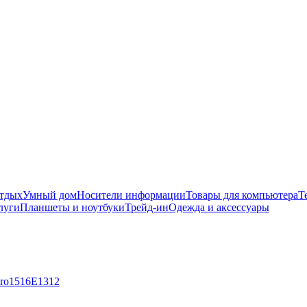
отдых
Умный дом
Носители информации
Товары для компьютера
Т
луги
Планшеты и ноутбуки
Трейд-ин
Одежда и аксессуары
ro
15
16E
13
12