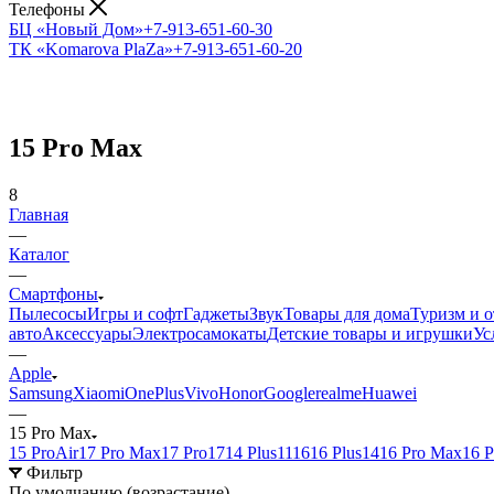
Телефоны
БЦ «Новый Дом»
+7-913-651-60-30
ТК «Komarova PlaZa»
+7-913-651-60-20
15 Pro Max
8
Главная
—
Каталог
—
Смартфоны
Пылесосы
Игры и софт
Гаджеты
Звук
Товары для дома
Туризм и 
авто
Аксессуары
Электросамокаты
Детские товары и игрушки
Ус
—
Apple
Samsung
Xiaomi
OnePlus
Vivo
Honor
Google
realme
Huawei
—
15 Pro Max
15 Pro
Air
17 Pro Max
17 Pro
17
14 Plus
11
16
16 Plus
14
16 Pro Max
16 P
Фильтр
По умолчанию (возрастание)