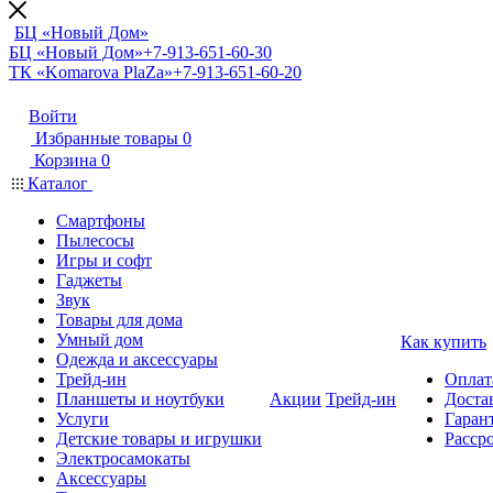
БЦ «Новый Дом»
БЦ «Новый Дом»
+7-913-651-60-30
ТК «Komarova PlaZa»
+7-913-651-60-20
Войти
Избранные товары
0
Корзина
0
Каталог
Смартфоны
Пылесосы
Игры и софт
Гаджеты
Звук
Товары для дома
Умный дом
Как купить
Одежда и аксессуары
Трейд-ин
Оплат
Планшеты и ноутбуки
Акции
Трейд-ин
Доста
Услуги
Гарант
Детские товары и игрушки
Расср
Электросамокаты
Аксессуары