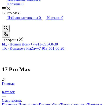
Корзина
0
17 Pro Max
Избранные товары
0
Корзина
0
Телефоны
БЦ «Новый Дом»
+7-913-651-60-30
ТК «Komarova PlaZa»
+7-913-651-60-20
17 Pro Max
24
Главная
—
Каталог
—
Смартфоны
Пылесосы
Игры и софт
Гаджеты
Звук
Товары для дома
Туризм и