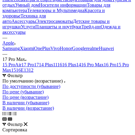
отдых
Умный дом
Носители информации
Товары для
компьютера
Телевизоры и Мультимедиа
Красота и
здоровье
Техника для
авто
Аксессуары
Электросамокаты
Детские товары и
игрушки
Услуги
Планшеты и ноутбуки
Трейд-ин
Одежда и
аксессуары
—
Apple
Samsung
Xiaomi
OnePlus
Vivo
Honor
Google
realme
Huawei
—
17 Pro Max
15 Pro
Air
17 Pro
17
14 Plus
11
16
16 Plus
14
16 Pro Max
16 Pro
15 Pro
Max
15
16E
13
12
Фильтр
По умолчанию (возрастание)
По доступности (убывание)
По цене (убывание)
По цене (возрастание)
В наличии (убывание)
В наличии (возрастание)
Фильтр
Сортировка