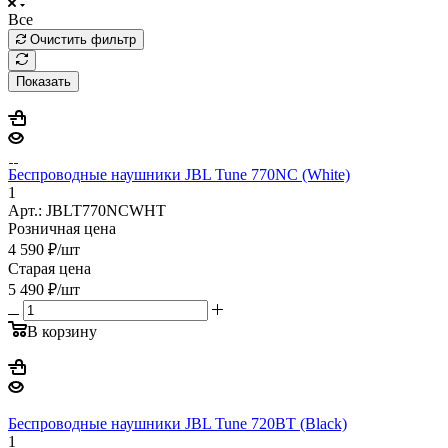
Все
Очистить фильтр
Показать
Беспроводные наушники JBL Tune 770NC (White)
1
Арт.: JBLT770NCWHT
Розничная цена
4 590
₽
/шт
Старая цена
5 490
₽
/шт
В корзину
Беспроводные наушники JBL Tune 720BT (Black)
1