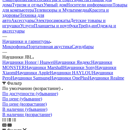
дома
Туризм и отдых
Умный дом
Носители информации
Товары
для компьютера
Телевизоры и Мультимедиа
Красота и
здоровье
Техника для
авто
Аксессуары
Электросамокаты
Детские товары и
игрушки
Услуги
Планшеты и ноутбуки
Трейд-ин
Одежда и
аксессуары
—
Наушники и гарнитуры
Микрофоны
Портативная акустика
Саундбары
—
Наушники JBL
Наушники Honor | Huawei
Наушники Яндекс
Наушники
MONSTER
Наушники Marshall
Наушники Sony
Наушники
Xiaomi
Наушники Apple
Наушники HAYLOU
Наушники
Pero
Наушники Samsung
Наушники OnePlus
Наушники Realme
Фильтр
По умолчанию (возрастание)
По доступности (убывание)
По цене (убывание)
По цене (возрастание)
В наличии (убывание)
В наличии (возрастание)