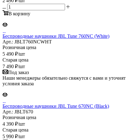
2 490
₽
/шт
В корзину
Беспроводные наушники JBL Tune 760NC (White)
Арт.: JBLT760NCWHT
Розничная цена
5 490
₽
/шт
Старая цена
7 490
₽
/шт
Под заказ
Наши менеджеры обязательно свяжутся с вами и уточнят
условия заказа
Беспроводные наушники JBL Tune 670NC (Black)
Арт.: JBLT670
Розничная цена
4 390
₽
/шт
Старая цена
5 990
₽
/шт