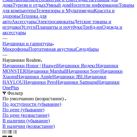
дома
Туризм и отдых
Умный дом
Носители информации
Товары
для компьютера
Телевизоры и Мультимедиа
Красота и
здоровье
Техника для
авто
Аксессуары
Электросамокаты
Детские товары и
игрушки
Услуги
Планшеты и ноутбуки
Трейд-ин
Одежда и
аксессуары
—
Наушники и гарнитуры
Микрофоны
Портативная акустика
Саундбары
—
Наушники Realme
Наушники Honor | Huawei
Наушники Яндекс
Наушники
MONSTER
Наушники Marshall
Наушники Sony
Наушники
Xiaomi
Наушники Apple
Наушники JBL
Наушники
HAYLOU
Наушники Pero
Наушники Samsung
Наушники
OnePlus
Фильтр
По умолчанию (возрастание)
По доступности (убывание)
По цене (убывание)
По цене (возрастание)
В наличии (убывание)
В наличии (возрастание)